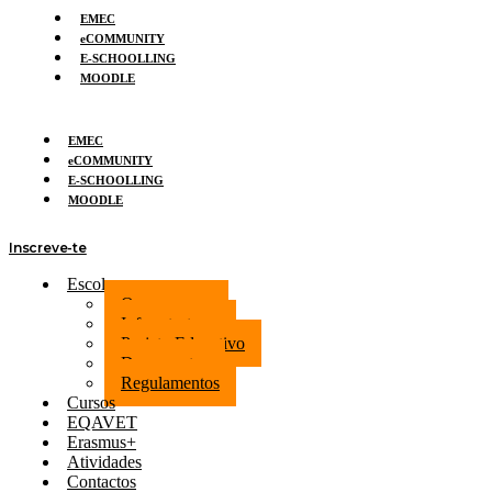
EMEC
eCOMMUNITY
E-SCHOOLLING
MOODLE
EMEC
eCOMMUNITY
E-SCHOOLLING
MOODLE
Inscreve-te
Escola
Quem somos
Infraestruturas
Projeto Educativo
Documentos
Regulamentos
Cursos
EQAVET
Erasmus+
Atividades
Contactos