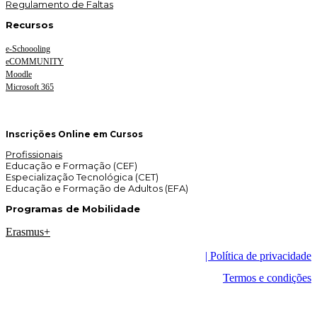
Regulamento de Faltas
Recursos
e-Schoooling
eCOMMUNITY
Moodle
Microsoft 365
Inscrições Online em Cursos
Profissionais
Educação e Formação (CEF)
Especialização Tecnológica (CET)
Educação e Formação de Adultos (EFA)
Programas de Mobilidade
Erasmus+
| Política de privacidade
Termos e condições
©
2026
Copyright – EMEC | ETG
— Desenvolvido por:
AMDAstudio